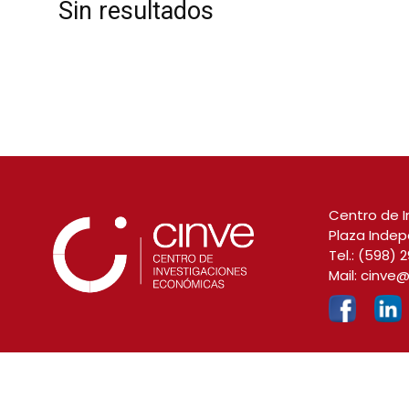
Sin resultados
Centro de I
Plaza Indep
Tel.:
(598) 2
Mail:
cinve@