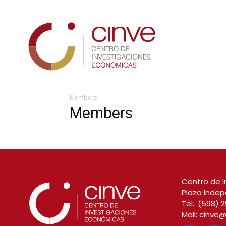
Cinve
Members
Members
Centro de I
Plaza Indep
Tel.:
(598) 2
Mail:
cinve@