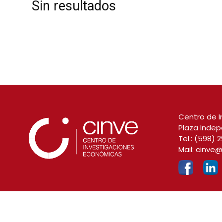
Sin resultados
Centro de I
Plaza Indep
Tel.:
(598) 2
Mail:
cinve@