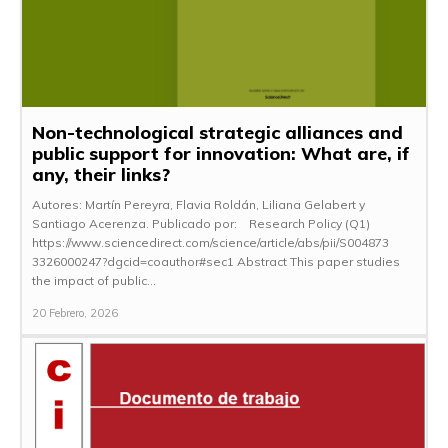
Non-technological strategic alliances and
public support for innovation: What are, if
any, their links?
Autores: Martín Pereyra, Flavia Roldán, Liliana Gelabert y
Santiago Acerenza. Publicado por: Research Policy (Q1)
https://www.sciencedirect.com/science/article/abs/pii/S004873
3326000247?dgcid=coauthor#sec1 Abstract This paper studies
the impact of public...
20 Febrero, 2026