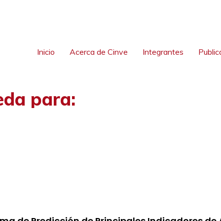
Inicio
Acerca de Cinve
Integrantes
Public
eda para:
i
ma de Predicción de Principales Indicadores de