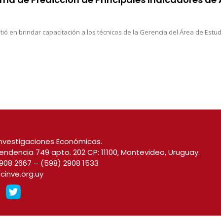
tió en brindar capacitación a los técnicos de la Gerencia del Área de Estu
nvestigaciones Económicas.
endencia 749 apto. 202 CP: 11100, Montevideo, Uruguay.
908 2667
–
(598) 2908 1533
cinve.org.uy