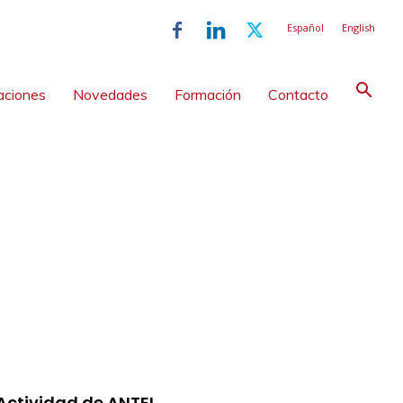
Español
English
aciones
Novedades
Formación
Contacto
 Actividad de ANTEL