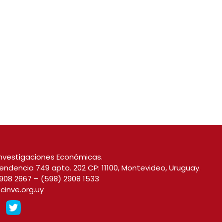
nvestigaciones Económicas.
endencia 749 apto. 202 CP: 11100, Montevideo, Uruguay.
908 2667
–
(598) 2908 1533
cinve.org.uy