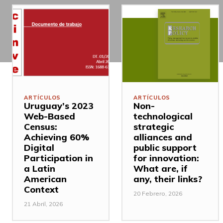
ARTÍCULOS
ARTÍCULOS
Uruguay’s 2023
Non-
Web-Based
technological
Census:
strategic
Achieving 60%
alliances and
Digital
public support
Participation in
for innovation:
a Latin
What are, if
American
any, their links?
Context
20 Febrero, 2026
21 Abril, 2026