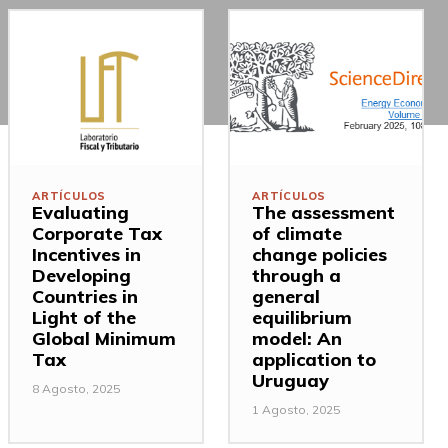
ARTÍCULOS
ARTÍCULOS
Evaluating
The assessment
Corporate Tax
of climate
Incentives in
change policies
Developing
through a
Countries in
general
Light of the
equilibrium
Global Minimum
model: An
Tax
application to
Uruguay
8 Agosto, 2025
1 Agosto, 2025