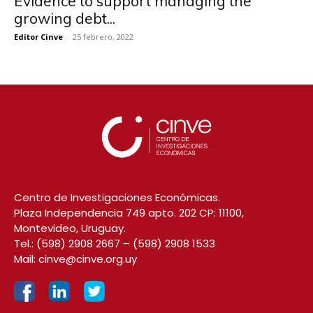
Evidence to support managing the
growing debt...
Editor Cinve
-
25 febrero, 2022
Centro de Investigaciones Económicas.
Plaza Independencia 749 apto. 202 CP: 11100,
Montevideo, Uruguay.
Tel.:
(598) 2908 2667
–
(598) 2908 1533
Mail:
cinve@cinve.org.uy