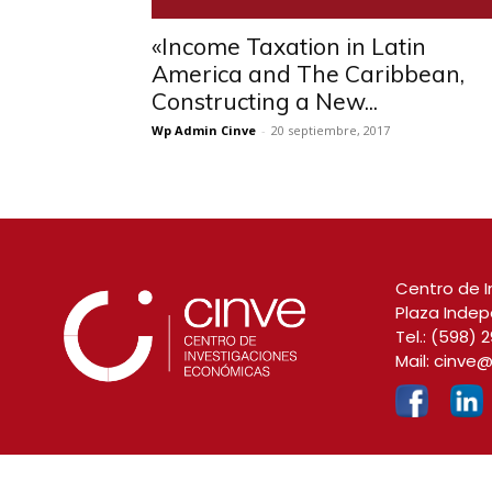
«Income Taxation in Latin
America and The Caribbean,
Constructing a New...
Wp Admin Cinve
-
20 septiembre, 2017
Centro de I
Plaza Indep
Tel.:
(598) 2
Mail:
cinve@