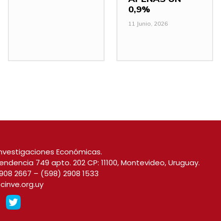
0,9%
11 Junio, 2026
nvestigaciones Económicas.
endencia 749 apto. 202 CP: 11100, Montevideo, Uruguay.
908 2667
–
(598) 2908 1533
cinve.org.uy