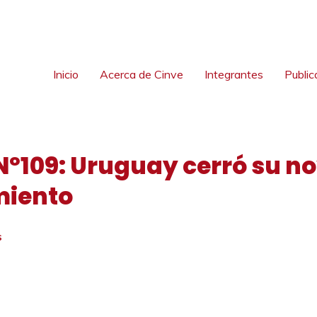
Inicio
Acerca de Cinve
Integrantes
Public
Nº109: Uruguay cerró su n
miento
S