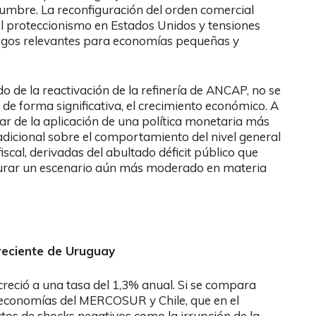
dumbre. La reconfiguración del orden comercial
l proteccionismo en Estados Unidos y tensiones
iesgos relevantes para economías pequeñas y
do de la reactivación de la refinería de ANCAP, no se
de forma significativa, el crecimiento económico. A
var de la aplicación de una política monetaria más
 adicional sobre el comportamiento del nivel general
fiscal, derivadas del abultado déficit público que
gurar un escenario aún más moderado en materia
 reciente de Uruguay
reció a una tasa del 1,3% anual. Si se compara
 economías del MERCOSUR y Chile, que en el
ctos de shocks negativos como la irrupción de la