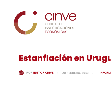
Cinve
Estanflación en Urugu
INFORM
POR
EDITOR CINVE
28 FEBRERO, 2013