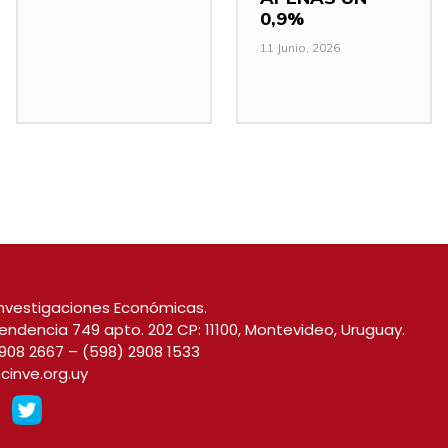
0,9%
11 Junio, 2026
nvestigaciones Económicas.
endencia 749 apto. 202 CP: 11100, Montevideo, Uruguay.
908 2667
–
(598) 2908 1533
cinve.org.uy