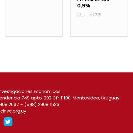
0,9%
11 Junio, 2026
nvestigaciones Económicas.
endencia 749 apto. 202 CP: 11100, Montevideo, Uruguay.
908 2667
–
(598) 2908 1533
cinve.org.uy