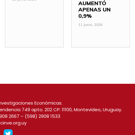
AUMENTÓ
APENAS UN
0,9%
11 Junio, 2026
nvestigaciones Económicas.
endencia 749 apto. 202 CP: 11100, Montevideo, Uruguay.
908 2667
–
(598) 2908 1533
cinve.org.uy