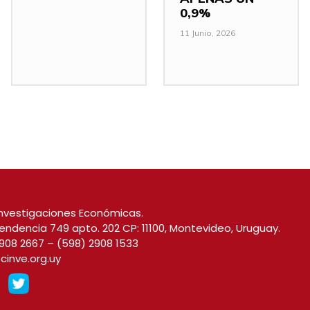
0,9%
11 Junio, 2026
nvestigaciones Económicas.
endencia 749 apto. 202 CP: 11100, Montevideo, Uruguay.
908 2667
–
(598) 2908 1533
cinve.org.uy