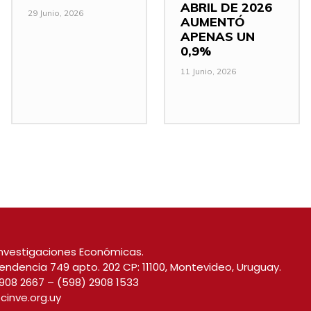
ABRIL DE 2026
29 Junio, 2026
AUMENTÓ
APENAS UN
0,9%
11 Junio, 2026
nvestigaciones Económicas.
endencia 749 apto. 202 CP: 11100, Montevideo, Uruguay.
908 2667
–
(598) 2908 1533
cinve.org.uy