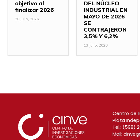
objetivo al
DEL NÚCLEO
finalizar 2026
INDUSTRIAL EN
MAYO DE 2026
28 Julio, 2026
SE
CONTRAJERON
3,5% Y 6,2%
13 Julio, 2026
Centro de I
Plaza Indep
Tel.:
(598) 2
Mail:
cinve@