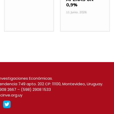
0,9%
11 Junio, 2026
nvestigaciones Económicas.
endencia 749 apto. 202 CP: 11100, Montevideo, Uruguay.
908 2667
–
(598) 2908 1533
cinve.org.uy