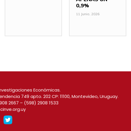
0,9%
11 Junio, 2026
nvestigaciones Económicas.
endencia 749 apto. 202 CP: 11100, Montevideo, Uruguay.
908 2667
–
(598) 2908 1533
cinve.org.uy