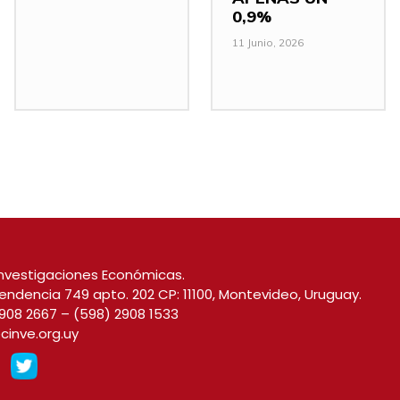
0,9%
11 Junio, 2026
nvestigaciones Económicas.
endencia 749 apto. 202 CP: 11100, Montevideo, Uruguay.
908 2667
–
(598) 2908 1533
cinve.org.uy