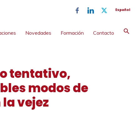
Español
aciones
Novedades
Formación
Contacto
o tentativo,
sibles modos de
la vejez