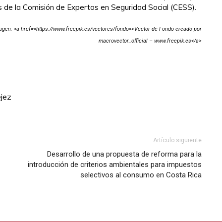
s de la Comisión de Expertos en Seguridad Social (CESS).
agen: <a href=»https://www.freepik.es/vectores/fondo»>Vector de Fondo creado por
macrovector_official – www.freepik.es</a>
jez
Artículo siguiente
Desarrollo de una propuesta de reforma para la
introducción de criterios ambientales para impuestos
selectivos al consumo en Costa Rica