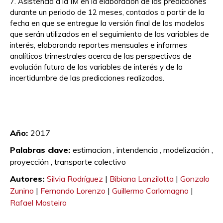
7. Asistencia a la IM en la elaboración de las predicciones
durante un periodo de 12 meses, contados a partir de la
fecha en que se entregue la versión final de los modelos
que serán utilizados en el seguimiento de las variables de
interés, elaborando reportes mensuales e informes
analíticos trimestrales acerca de las perspectivas de
evolución futura de las variables de interés y de la
incertidumbre de las predicciones realizadas.
Silvia
Rodríguez Bibiana Lanzilotta Gonzalo Zunino
Fernando Lorenzo Guillermo Carlomagno Rafael
Mosteiro
Año:
2017
Palabras clave:
estimacion ,
intendencia ,
modelización ,
proyección ,
transporte colectivo
Autores:
Silvia Rodríguez
|
Bibiana Lanzilotta
|
Gonzalo
Zunino
|
Fernando Lorenzo
|
Guillermo Carlomagno
|
Rafael Mosteiro