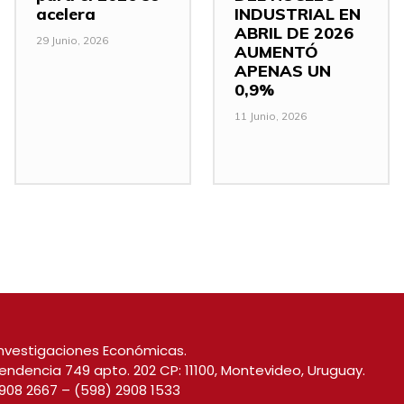
acelera
INDUSTRIAL EN
ABRIL DE 2026
29 Junio, 2026
AUMENTÓ
APENAS UN
0,9%
11 Junio, 2026
nvestigaciones Económicas.
endencia 749 apto. 202 CP: 11100, Montevideo, Uruguay.
908 2667
–
(598) 2908 1533