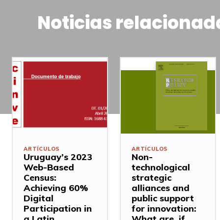
Noticias relacionad
ARTÍCULOS
ARTÍCULOS
Uruguay’s 2023
Non-
Web-Based
technological
Census:
strategic
Achieving 60%
alliances and
Digital
public support
Participation in
for innovation:
a Latin
What are, if