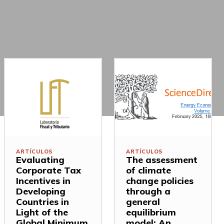
ARTÍCULOS
ARTÍCULOS
Evaluating
The assessment
Corporate Tax
of climate
Incentives in
change policies
Developing
through a
Countries in
general
Light of the
equilibrium
Global Minimum
model: An