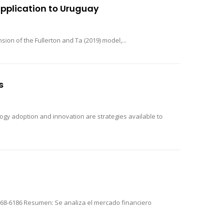
application to Uruguay
 of this study is to propose an extension of the Fullerton and Ta (2019) model,...
s
ogy adoption and innovation are strategies available to