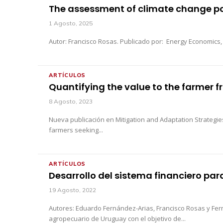
The assessment of climate change pol
1 Agosto, 2025
ARTÍCULOS
Quantifying the value to the farmer 
8 Agosto, 2023
Nueva publicación en Mitigation and Adaptation Strategie
farmers seeking...
ARTÍCULOS
Desarrollo del sistema financiero par
19 Agosto, 2022
Autores: Eduardo Fernández-Arias, Francisco Rosas y Fernando Lorenzo Publicado en: Documento de Trabajo CINVE 04/2022 ISSN: 168-6186 Resu
agropecuario de Uruguay con el objetivo de...