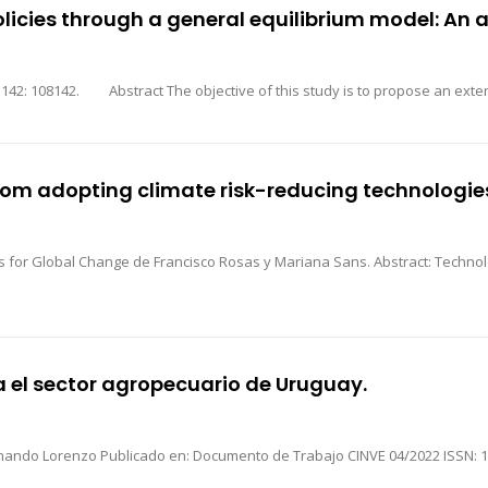
icies through a general equilibrium model: An 
Autor: Francisco Rosas. Publicado por: Energy Economics, 142: 108142. Abstract The objective
from adopting climate risk-reducing technologie
s for Global Change de Francisco Rosas y Mariana Sans. Abstract: Technol
a el sector agropecuario de Uruguay.
men: Se analiza el mercado financiero