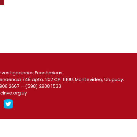
nvestigaciones Económicas.
endencia 749 apto. 202 CP: 11100, Montevideo, Uruguay.
908 2667
–
(598) 2908 1533
cinve.org.uy