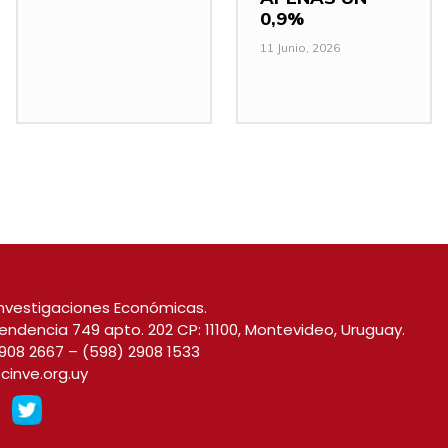
0,9%
11 Junio, 2026
nvestigaciones Económicas.
endencia 749 apto. 202 CP: 11100, Montevideo, Uruguay.
908 2667
–
(598) 2908 1533
cinve.org.uy