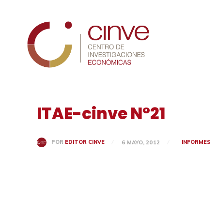
Cinve
ITAE-cinve N°21
INFORMES
POR
EDITOR CINVE
6 MAYO, 2012