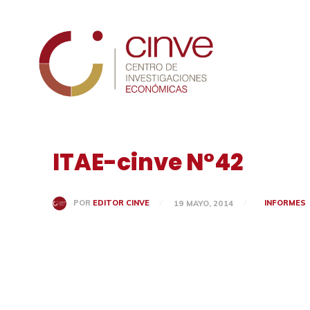
Cinve
ITAE-cinve N°42
INFORMES
POR
EDITOR CINVE
19 MAYO, 2014