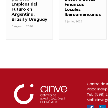
Empleos del
Finanzas
Futuro en
Locales
Argentina,
Iberoamericanas
Brasil y Uruguay
8 Junio, 2026
5 Agosto, 2026
Centro de I
Plaza Indep
Tel.:
(598) 2
Mail:
cinve@