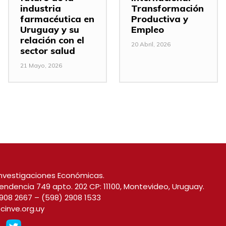
industria
Transformación
farmacéutica en
Productiva y
Uruguay y su
Empleo
relación con el
20 Abril, 2026
sector salud
21 Mayo, 2026
nvestigaciones Económicas.
endencia 749 apto. 202 CP: 11100, Montevideo, Uruguay.
908 2667
–
(598) 2908 1533
cinve.org.uy