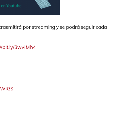
trasmitirá por streaming y se podrá seguir cada
://bit.ly/3wvIMh4
OWIGS