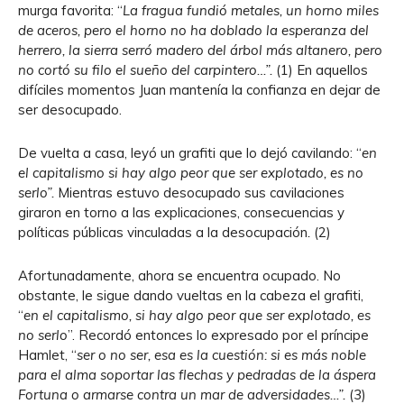
murga favorita: “
La fragua fundió metales, un horno miles
de aceros, pero el horno no ha doblado la esperanza del
herrero, la sierra serró madero del árbol más altanero, pero
no cortó su filo el sueño del carpintero…
”.
(1) En aquellos
difíciles momentos Juan mantenía la confianza en dejar de
ser desocupado.
De vuelta a casa, leyó un grafiti que lo dejó cavilando: “
en
el capitalismo si hay algo peor que ser explotado, es no
serlo”.
Mientras estuvo desocupado sus cavilaciones
giraron en torno a las explicaciones, consecuencias y
políticas públicas vinculadas a la desocupación
.
(2)
Afortunadamente, ahora se encuentra ocupado. No
obstante, le sigue dando vueltas en la cabeza el grafiti,
“
en el capitalismo, si hay algo peor que ser explotado, es
no serlo
”. Recordó entonces lo expresado por el príncipe
Hamlet, “
ser o no ser, esa es la cuestión: si es más noble
para el alma soportar las flechas y pedradas de la áspera
Fortuna o armarse contra un mar de adversidades…”.
(3)