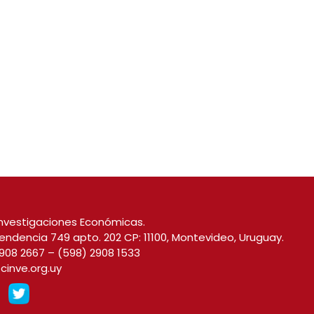
nvestigaciones Económicas.
endencia 749 apto. 202 CP: 11100, Montevideo, Uruguay.
908 2667
–
(598) 2908 1533
cinve.org.uy