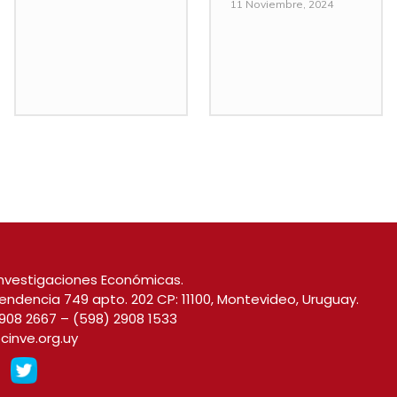
11 Noviembre, 2024
nvestigaciones Económicas.
endencia 749 apto. 202 CP: 11100, Montevideo, Uruguay.
908 2667
–
(598) 2908 1533
cinve.org.uy