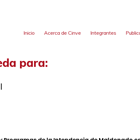
Inicio
Acerca de Cinve
Integrantes
Public
eda para:
l
y Programas de la Intendencia de Maldonado con