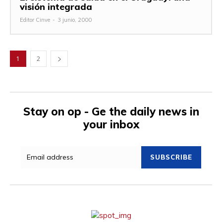
visión integrada
Editor Cinve
-
3 junio, 2000
1
2
Stay on op - Ge the daily news in
your inbox
SUBSCRIBE