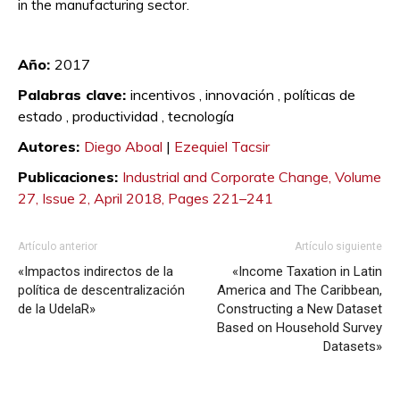
in the manufacturing sector.
Diego Aboal Ezequiel
Tacsir
Año:
2017
Palabras clave:
incentivos ,
innovación ,
políticas de
estado ,
productividad ,
tecnología
Autores:
Diego Aboal
|
Ezequiel Tacsir
Publicaciones:
Industrial and Corporate Change, Volume
27, Issue 2, April 2018, Pages 221–241
Artículo anterior
Artículo siguiente
«Impactos indirectos de la
«Income Taxation in Latin
política de descentralización
America and The Caribbean,
de la UdelaR»
Constructing a New Dataset
Based on Household Survey
Datasets»