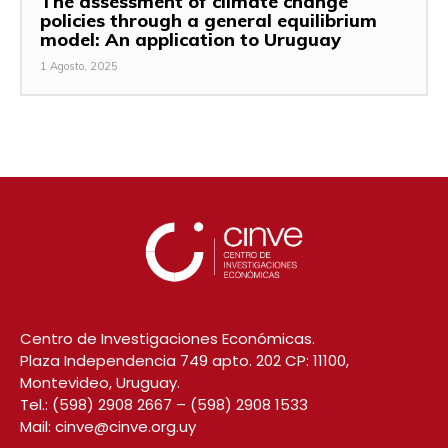
The assessment of climate change
policies through a general equilibrium
model: An application to Uruguay
1 Agosto, 2025
Centro de Investigaciones Económicas.
Plaza Independencia 749 apto. 202 CP: 11100,
Montevideo, Uruguay.
Tel.:
(598) 2908 2667
–
(598) 2908 1533
Mail:
cinve@cinve.org.uy