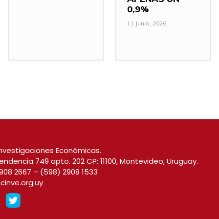
0,9%
11 Junio, 2026
nvestigaciones Económicas.
endencia 749 apto. 202 CP: 11100, Montevideo, Uruguay.
908 2667
–
(598) 2908 1533
cinve.org.uy