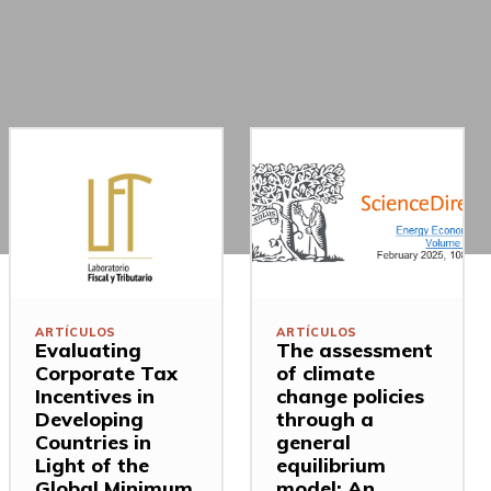
ARTÍCULOS
ARTÍCULOS
Evaluating
The assessment
Corporate Tax
of climate
Incentives in
change policies
Developing
through a
Countries in
general
Light of the
equilibrium
Global Minimum
model: An