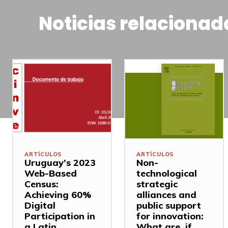
Noticias relacionad
ARTÍCULOS
ARTÍCULOS
Uruguay’s 2023
Non-
Web-Based
technological
Census:
strategic
Achieving 60%
alliances and
Digital
public support
Participation in
for innovation:
a Latin
What are, if