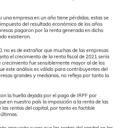
si una empresa en un año tiene pérdidas, estas se
 impuesto del resultado económico de los años
presas pagaron por la renta generada en dicho
do existieron.
0, no es de extrañar que muchas de las empresas
nto el crecimiento de la renta fiscal de 2021 sería
 crecimiento fue sensiblemente mayor al de los
e este análisis es válido para contribuyentes del
resas grandes y medianas, no refleja por tanto la
on la huella dejada por el pago de IRPF por
ue en nuestro país la imposición a la renta de las
las rentas del capital, por tanto es factible
 últimas.
te impuesto surge que las rentas del capital en las