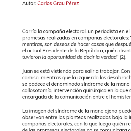
Autor:
Carlos Grau Pérez
Corría la campaña electoral, un periodista en el
promesas realizadas en campañas electorales: 
mentiras, son deseos de hacer cosas que después
el actual Presidente de la República, quién disint
tuvieron la oportunidad de decir la verdad
” (2).
Juan se está vistiendo para salir a trabajar. C
camisa, mientras que la izquierda los desabroch
se padece el denominado síndrome de la mano a
callosotomía, intervención quirúrgica en la que 
encargada de la comunicación entre el hemisferio
La imagen del síndrome de la mano ajena puede 
observan entre los planteos realizados bajo la i
campañas electorales, con lo que luego quién res
de las promesas electorales no se comunicara co