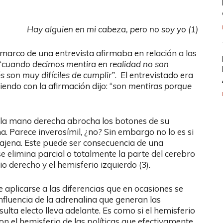
Hay alguien en mi cabeza, pero no soy yo (1)
 marco de una entrevista afirmaba en relación a las
“
cuando decimos mentira en realidad no son
 son muy difíciles de cumplir”
. El entrevistado era
iendo con la afirmación dijo: “
son mentiras porque
on la mano derecha abrocha los botones de su
a. Parece inverosímil, ¿no? Sin embargo no lo es si
jena. Este puede ser consecuencia de una
se elimina parcial o totalmente la parte del cerebro
 derecho y el hemisferio izquierdo (3).
aplicarse a las diferencias que en ocasiones se
nfluencia de la adrenalina que generan las
ulta electo lleva adelante. Es como si el hemisferio
n el hemisferio de las políticas que efectivamente