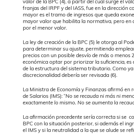
valor de la BPC (4), a partir del cual surge el v
franjas del IRPF y del IASS, fue en la dirección
mayor es el tramo de ingresos que queda exoner
mayor valor que habilita la normativa, pero en 
por el menor valor.
La ley de creación de la BPC (5) le otorga al Po
para determinar su ajuste, permitiendo emplear 
precios con un posible desvío de más o menos 2
económica optar por priorizar la suficiencia, es d
de la estructura del sistema tributario. Como y
discrecionalidad debería ser revisada (6).
La Ministra de Economía y Finanzas afirmó en rel
de Salarios (IMS): “
No se recauda ni más ni meno
exactamente lo mismo. No se aumenta la recauda
La afirmación precedente sería correcta si se co
BPC con la situación posterior, si además el in
el IMS y si la neutralidad a la que se alude se re