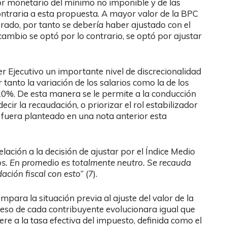
alor monetario del mínimo no imponible y de las
 contraria a esta propuesta. A mayor valor de la BPC
ado, por tanto se debería haber ajustado con el
cambio se optó por lo contrario, se optó por ajustar
der Ejecutivo un importante nivel de discrecionalidad
tanto la variación de los salarios como la de los
0%. De esta manera se le permite a la conducción
ecir la recaudación, o priorizar el rol estabilizador
a fuera planteado en una nota anterior esta
ación a la decisión de ajustar por el Índice Medio
s. En promedio es totalmente neutro. Se recauda
ción fiscal con esto
” (7).
mpara la situación previa al ajuste del valor de la
greso de cada contribuyente evolucionara igual que
fiere a la tasa efectiva del impuesto, definida como el