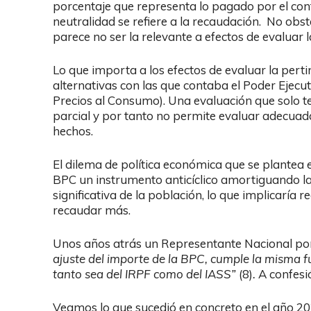
porcentaje que representa lo pagado por el contr
neutralidad se refiere a la recaudación. No obs
parece no ser la relevante a efectos de evaluar l
Lo que importa a los efectos de evaluar la pert
alternativas con las que contaba el Poder Ejecuti
Precios al Consumo). Una evaluación que solo te
parcial y por tanto no permite evaluar adecuada
hechos.
El dilema de política económica que se plantea 
BPC un instrumento anticíclico amortiguando l
significativa de la población, lo que implicaría 
recaudar más.
Unos años atrás un Representante Nacional po
ajuste del importe de la BPC, cumple la misma f
tanto sea del IRPF como del IASS”
(8)
.
A confesi
Veamos lo que sucedió en concreto en el año 20